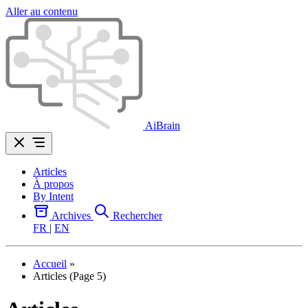
Aller au contenu
AiBrain
Articles
À propos
By Intent
Archives
Rechercher
FR
|
EN
Accueil
»
Articles (Page 5)