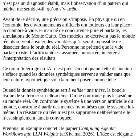
n’est pas un diagnostic établi, mais l’observation d’un pattern qui
mérite, me semble-t-il, qu’on s’y arrête.
Avant de le décrire, une précision s’impose. En physique ou en
économie, les environnements artificiels ont toujours eu leur place :
la chambre à vide, le marché de concurrence pure et parfaite, les
simulations de Monte Carlo. Ces modèles ne décrivent pas le monde
réel ils servent à isoler des variables qu’il serait impossible de
dissocier dans le bruit du réel. Personne ne prétend que le vide
parfait existe. L’artificialité est assumée, annoncée, intégrée à
l’interprétation des résultats.
Ce qui m’interroge en IA, c’est précisément quand cette distinction
s’efface quand les données synthétiques servent à valider sans que
leur nature hypothétique soit clairement posée comme telle.
Quand la donnée synthétique sert à
valider une thèse
, la boucle
risque de se fermer sur elle-même. On ne confronte plus le système
au monde réel. On confronte le système à une version artificielle du
monde, construite à partir des mêmes hypothèses que le système lui-
même. La résistance du réel n’est pas supprimée délibérément elle
n’est simplement jamais convoquée.
Prenons un exemple concret : le papier
Compiling Agentic
Workflows into LLM Weights
(arXiv, mai 2026). L’idée est élégante