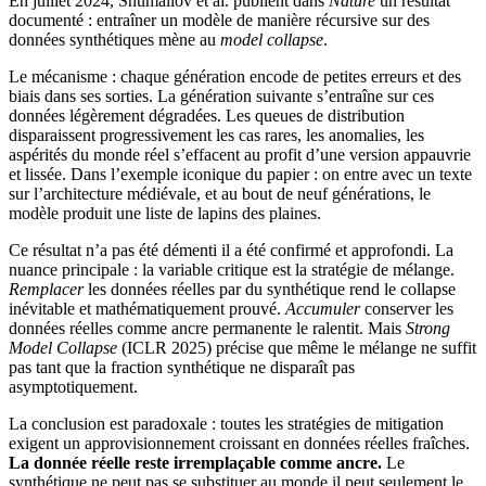
En juillet 2024, Shumailov et al. publient dans
Nature
un résultat
documenté : entraîner un modèle de manière récursive sur des
données synthétiques mène au
model collapse
.
Le mécanisme : chaque génération encode de petites erreurs et des
biais dans ses sorties. La génération suivante s’entraîne sur ces
données légèrement dégradées. Les queues de distribution
disparaissent progressivement les cas rares, les anomalies, les
aspérités du monde réel s’effacent au profit d’une version appauvrie
et lissée. Dans l’exemple iconique du papier : on entre avec un texte
sur l’architecture médiévale, et au bout de neuf générations, le
modèle produit une liste de lapins des plaines.
Ce résultat n’a pas été démenti il a été confirmé et approfondi. La
nuance principale : la variable critique est la stratégie de mélange.
Remplacer
les données réelles par du synthétique rend le collapse
inévitable et mathématiquement prouvé.
Accumuler
conserver les
données réelles comme ancre permanente le ralentit. Mais
Strong
Model Collapse
(ICLR 2025) précise que même le mélange ne suffit
pas tant que la fraction synthétique ne disparaît pas
asymptotiquement.
La conclusion est paradoxale : toutes les stratégies de mitigation
exigent un approvisionnement croissant en données réelles fraîches.
La donnée réelle reste irremplaçable comme ancre.
Le
synthétique ne peut pas se substituer au monde il peut seulement le