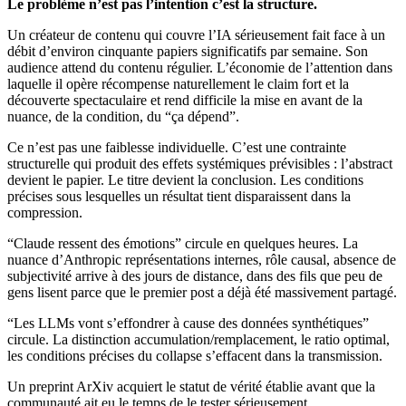
Le problème n’est pas l’intention c’est la structure.
Un créateur de contenu qui couvre l’IA sérieusement fait face à un
débit d’environ cinquante papiers significatifs par semaine. Son
audience attend du contenu régulier. L’économie de l’attention dans
laquelle il opère récompense naturellement le claim fort et la
découverte spectaculaire et rend difficile la mise en avant de la
nuance, de la condition, du “ça dépend”.
Ce n’est pas une faiblesse individuelle. C’est une contrainte
structurelle qui produit des effets systémiques prévisibles : l’abstract
devient le papier. Le titre devient la conclusion. Les conditions
précises sous lesquelles un résultat tient disparaissent dans la
compression.
“Claude ressent des émotions” circule en quelques heures. La
nuance d’Anthropic représentations internes, rôle causal, absence de
subjectivité arrive à des jours de distance, dans des fils que peu de
gens lisent parce que le premier post a déjà été massivement partagé.
“Les LLMs vont s’effondrer à cause des données synthétiques”
circule. La distinction accumulation/remplacement, le ratio optimal,
les conditions précises du collapse s’effacent dans la transmission.
Un preprint ArXiv acquiert le statut de vérité établie avant que la
communauté ait eu le temps de le tester sérieusement.