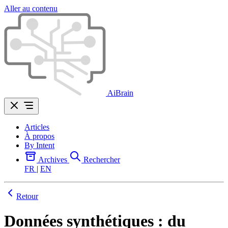
Aller au contenu
AiBrain
Articles
À propos
By Intent
Archives
Rechercher
FR
|
EN
Retour
Données synthétiques : du