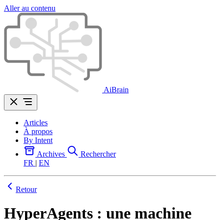
Aller au contenu
AiBrain
Articles
À propos
By Intent
Archives
Rechercher
FR
|
EN
Retour
HyperAgents : une machine