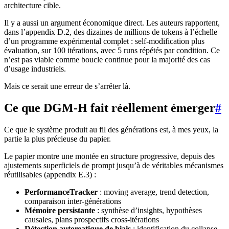
architecture cible.
Il y a aussi un argument économique direct. Les auteurs rapportent,
dans l’appendix D.2, des dizaines de millions de tokens à l’échelle
d’un programme expérimental complet : self-modification plus
évaluation, sur 100 itérations, avec 5 runs répétés par condition. Ce
n’est pas viable comme boucle continue pour la majorité des cas
d’usage industriels.
Mais ce serait une erreur de s’arrêter là.
Ce que DGM-H fait réellement émerger
#
Ce que le système produit au fil des générations est, à mes yeux, la
partie la plus précieuse du papier.
Le papier montre une montée en structure progressive, depuis des
ajustements superficiels de prompt jusqu’à de véritables mécanismes
réutilisables (appendix E.3) :
PerformanceTracker
: moving average, trend detection,
comparaison inter-générations
Mémoire persistante
: synthèse d’insights, hypothèses
causales, plans prospectifs cross-itérations
Détection automatique de biais
: identification du collapse