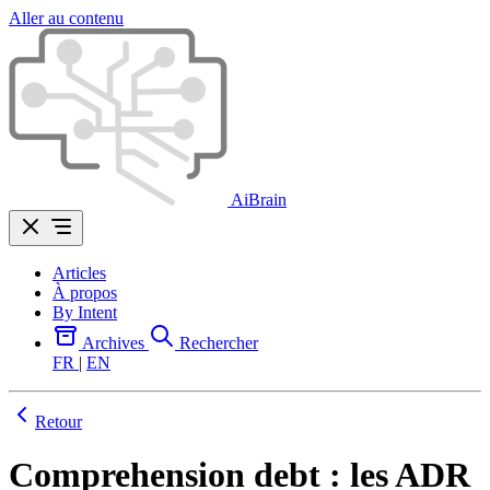
Aller au contenu
AiBrain
Articles
À propos
By Intent
Archives
Rechercher
FR
|
EN
Retour
Comprehension debt : les ADR