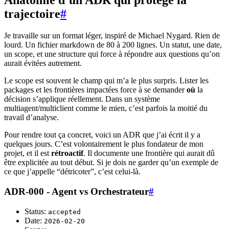
Anatomie d’un ADR qui protège la
trajectoire
#
Je travaille sur un format léger, inspiré de Michael Nygard. Rien de
lourd. Un fichier markdown de 80 à 200 lignes. Un statut, une date,
un scope, et une structure qui force à répondre aux questions qu’on
aurait évitées autrement.
Le scope est souvent le champ qui m’a le plus surpris. Lister les
packages et les frontières impactées force à se demander
où
la
décision s’applique réellement. Dans un système
multiagent/multiclient comme le mien, c’est parfois la moitié du
travail d’analyse.
Pour rendre tout ça concret, voici un ADR que j’ai écrit il y a
quelques jours. C’est volontairement le plus fondateur de mon
projet, et il est
rétroactif
. Il documente une frontière qui aurait dû
être explicitée au tout début. Si je dois ne garder qu’un exemple de
ce que j’appelle “détricoter”, c’est celui-là.
ADR-000 - Agent vs Orchestrateur
#
Status:
accepted
Date:
2026-02-20