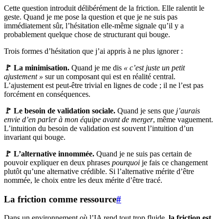
Cette question introduit délibérément de la friction. Elle ralentit le
geste. Quand je me pose la question et que je ne suis pas
immédiatement sûr, l’hésitation elle-même signale qu’il y a
probablement quelque chose de structurant qui bouge.
Trois formes d’hésitation que j’ai appris à ne plus ignorer :
🚩 La minimisation.
Quand je me dis
« c’est juste un petit
ajustement »
sur un composant qui est en réalité central.
L’ajustement est peut-être trivial en lignes de code ; il ne l’est pas
forcément en conséquences.
🚩 Le besoin de validation sociale.
Quand je sens que
j’aurais
envie d’en parler à mon équipe avant de merger
, même vaguement.
L’intuition du besoin de validation est souvent l’intuition d’un
invariant qui bouge.
🚩 L’alternative innommée.
Quand je ne suis pas certain de
pouvoir expliquer en deux phrases
pourquoi
je fais ce changement
plutôt qu’une alternative crédible. Si l’alternative mérite d’être
nommée, le choix entre les deux mérite d’être tracé.
La friction comme ressource
#
Dans un environnement où l’IA rend tout trop fluide,
la friction est