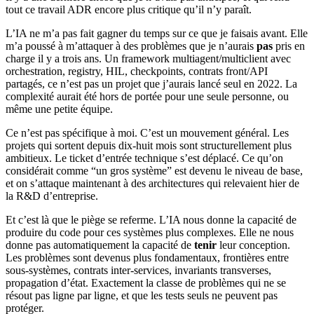
tout ce travail ADR encore plus critique qu’il n’y paraît.
L’IA ne m’a pas fait gagner du temps sur ce que je faisais avant. Elle
m’a poussé à m’attaquer à des problèmes que je n’aurais
pas
pris en
charge il y a trois ans. Un framework multiagent/multiclient avec
orchestration, registry, HIL, checkpoints, contrats front/API
partagés, ce n’est pas un projet que j’aurais lancé seul en 2022. La
complexité aurait été hors de portée pour une seule personne, ou
même une petite équipe.
Ce n’est pas spécifique à moi. C’est un mouvement général. Les
projets qui sortent depuis dix-huit mois sont structurellement plus
ambitieux. Le ticket d’entrée technique s’est déplacé. Ce qu’on
considérait comme “un gros système” est devenu le niveau de base,
et on s’attaque maintenant à des architectures qui relevaient hier de
la R&D d’entreprise.
Et c’est là que le piège se referme. L’IA nous donne la capacité de
produire du code pour ces systèmes plus complexes. Elle ne nous
donne pas automatiquement la capacité de
tenir
leur conception.
Les problèmes sont devenus plus fondamentaux, frontières entre
sous-systèmes, contrats inter-services, invariants transverses,
propagation d’état. Exactement la classe de problèmes qui ne se
résout pas ligne par ligne, et que les tests seuls ne peuvent pas
protéger.