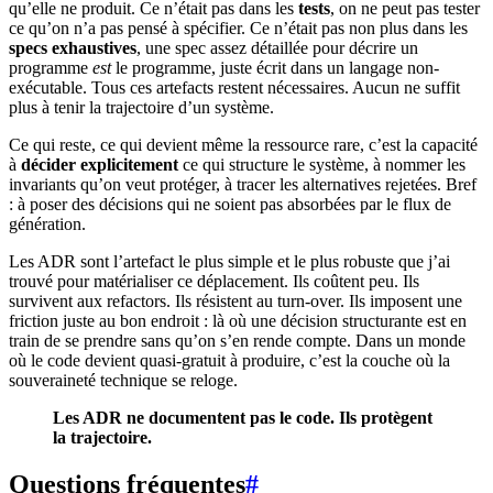
qu’elle ne produit. Ce n’était pas dans les
tests
, on ne peut pas tester
ce qu’on n’a pas pensé à spécifier. Ce n’était pas non plus dans les
specs exhaustives
, une spec assez détaillée pour décrire un
programme
est
le programme, juste écrit dans un langage non-
exécutable. Tous ces artefacts restent nécessaires. Aucun ne suffit
plus à tenir la trajectoire d’un système.
Ce qui reste, ce qui devient même la ressource rare, c’est la capacité
à
décider explicitement
ce qui structure le système, à nommer les
invariants qu’on veut protéger, à tracer les alternatives rejetées. Bref
: à poser des décisions qui ne soient pas absorbées par le flux de
génération.
Les ADR sont l’artefact le plus simple et le plus robuste que j’ai
trouvé pour matérialiser ce déplacement. Ils coûtent peu. Ils
survivent aux refactors. Ils résistent au turn-over. Ils imposent une
friction juste au bon endroit : là où une décision structurante est en
train de se prendre sans qu’on s’en rende compte. Dans un monde
où le code devient quasi-gratuit à produire, c’est la couche où la
souveraineté technique se reloge.
Les ADR ne documentent pas le code. Ils protègent
la trajectoire.
Questions fréquentes
#