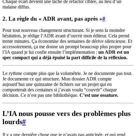
Chaque écart devient une tâche de refactor ciblée, au lieu d’un
malaise diffus.
2. La règle du « ADR avant, pas après »
#
Pour tout nouveau changement structurant. Si je sens la moindre
hésitation, je rédige l’ADR avant d’ouvrir mon éditeur. Cela prend
trente minutes. Ça économise des semaines de dérive silencieuse. Et
accessoirement, ça me donne un prompt beaucoup plus propre pour
l’IA quand je lui confie ensuite l’implémentation :
un ADR est un
spec compact qui a déjà épuisé la part difficile de la réflexion.
Le rythme compte plus que la volumétrie. Je ne documente pas tout.
Je documente ce qui structure. Mon dossier ADR compte
aujourd’hui une quinzaine de fichiers sur un projet qui en
comporterait des centaines si j’avais voulu “couvrir” chaque
décision. Ce n’est pas une bibliothèque.
C’est une ossature.
L’IA nous pousse vers des problèmes plus
lourds
#
Il y a une dernière chose que je n’avais pas anticipée, et qui rend