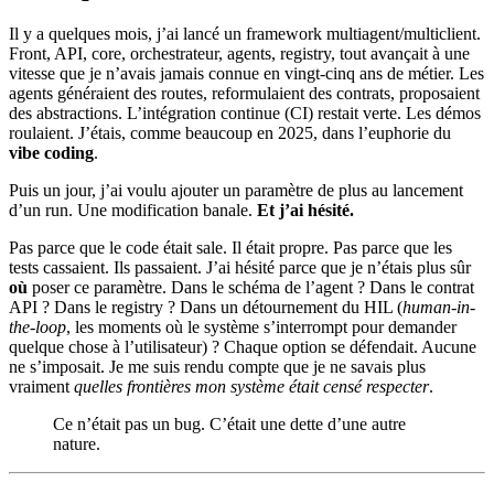
Il y a quelques mois, j’ai lancé un framework multiagent/multiclient.
Front, API, core, orchestrateur, agents, registry, tout avançait à une
vitesse que je n’avais jamais connue en vingt-cinq ans de métier. Les
agents généraient des routes, reformulaient des contrats, proposaient
des abstractions. L’intégration continue (CI) restait verte. Les démos
roulaient. J’étais, comme beaucoup en 2025, dans l’euphorie du
vibe coding
.
Puis un jour, j’ai voulu ajouter un paramètre de plus au lancement
d’un run. Une modification banale.
Et j’ai hésité.
Pas parce que le code était sale. Il était propre. Pas parce que les
tests cassaient. Ils passaient. J’ai hésité parce que je n’étais plus sûr
où
poser ce paramètre. Dans le schéma de l’agent ? Dans le contrat
API ? Dans le registry ? Dans un détournement du HIL (
human-in-
the-loop
, les moments où le système s’interrompt pour demander
quelque chose à l’utilisateur) ? Chaque option se défendait. Aucune
ne s’imposait. Je me suis rendu compte que je ne savais plus
vraiment
quelles frontières mon système était censé respecter
.
Ce n’était pas un bug. C’était une dette d’une autre
nature.