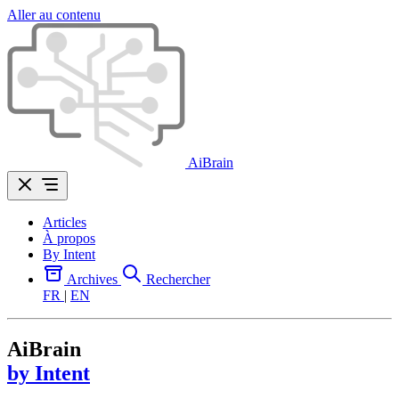
Aller au contenu
AiBrain
Articles
À propos
By Intent
Archives
Rechercher
FR
|
EN
AiBrain
by Intent